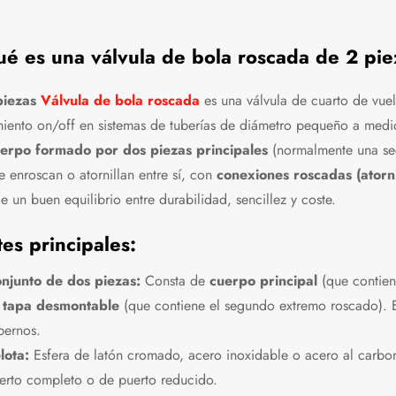
é es una válvula de bola roscada de 2 piez
piezas
Válvula de bola roscada
es una válvula de cuarto de vue
miento on/off en sistemas de tuberías de diámetro pequeño a medio.
erpo formado por dos piezas principales
(normalmente una sec
e enroscan o atornillan entre sí, con
conexiones roscadas (atorni
e un buen equilibrio entre durabilidad, sencillez y coste.
tes principales:
njunto de dos piezas:
Consta de
cuerpo principal
(que contien
n
tapa desmontable
(que contiene el segundo extremo roscado). E
pernos.
lota:
Esfera de latón cromado, acero inoxidable o acero al carbon
erto completo o de puerto reducido.