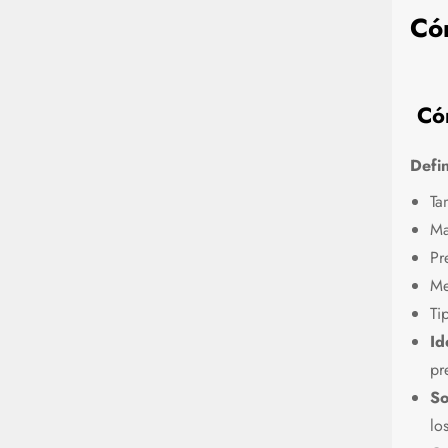
Cóm
Có
Defin
Ta
Ma
Pr
Me
Ti
Id
pr
So
lo