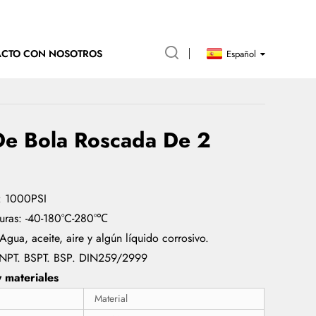
ACTO CON NOSOTROS
Español
De Bola Roscada De 2
o: 1000PSI
uras: -40-180°C-280°℃
ua, aceite, aire y algún líquido corrosivo.
. NPT. BSPT. BSP. DIN259/2999
y materiales
Material