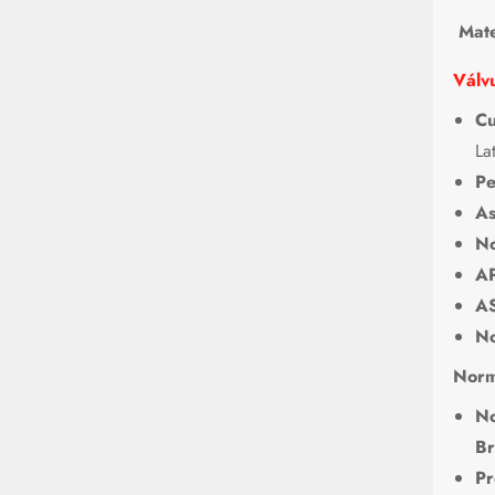
Mate
Válvu
Cu
La
Pe
As
No
AP
A
No
Norm
No
Br
Pr