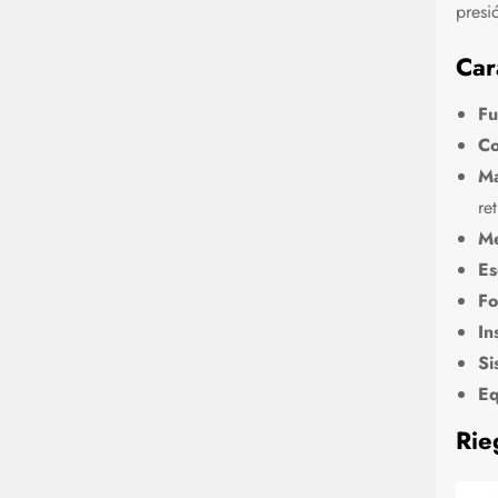
presi
Car
Fu
Co
Ma
re
Me
Es
Fo
In
Si
Eq
Rie