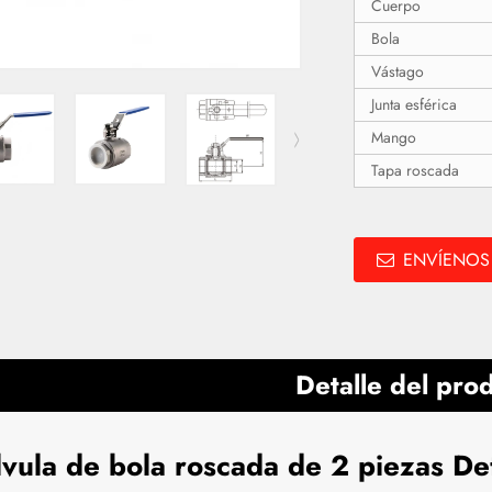
Cuerpo
Bola
Vástago
Junta esférica
Mango
Tapa roscada
ENVÍENOS
Detalle del pro
vula de bola roscada de 2 piezas De