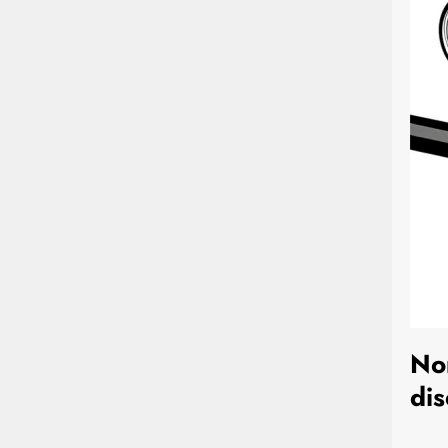
Nor
di