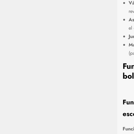
Vá
re
As
el
Ju
Ma
(p
Fun
bol
Fun
esc
Func