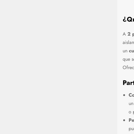
¿Qu
A
2 
aisla
un
cu
que s
Ofrec
Par
Co
u
o 
Pe
pu