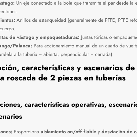
stago:
Un eje conectado a la bola que transmite el par desde la
ventones.
ientos:
Anillos de estanqueidad (generalmente de PTFE, PTFE refor
 cuerpo.
ntas de vástago y empaquetaduras:
Juntas tóricas o empaquetad
ngo/Palanca:
Para accionamiento manual de un cuarto de vuelta.
aralela a la tubería = abierta, perpendicular = cerrada).
ción, características y escenarios de
a roscada de 2 piezas en tuberías
ciones, características operativas, escenar
enarios
iones:
Proporciona
aislamiento on/off fiable
y
desviación de c