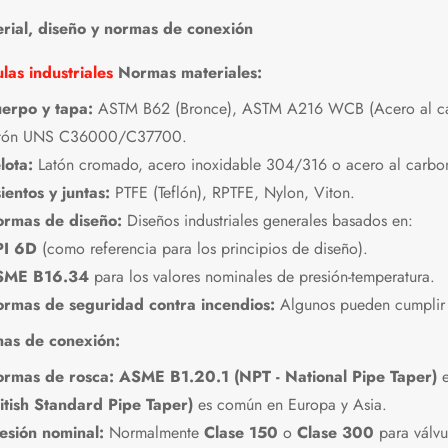
rial, diseño y normas de conexión
las industriales
Normas materiales:
erpo y tapa:
ASTM B62 (Bronce), ASTM A216 WCB (Acero al ca
tón UNS C36000/C37700.
lota:
Latón cromado, acero inoxidable 304/316 o acero al carbon
ientos y juntas:
PTFE (Teflón), RPTFE, Nylon, Viton.
rmas de diseño:
Diseños industriales generales basados en:
I 6D
(como referencia para los principios de diseño).
SME B16.34
para los valores nominales de presión-temperatura.
rmas de seguridad contra incendios:
Algunos pueden cumpli
as de conexión:
rmas de rosca:
ASME B1.20.1 (NPT - National Pipe Taper)
e
itish Standard Pipe Taper)
es común en Europa y Asia.
esión nominal:
Normalmente
Clase 150
o
Clase 300
para válvu