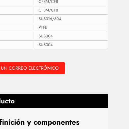
CF8M/CF8
CF8M/CF8
SUS316/304
PTFE
SUS304
SUS304
 UN CORREO ELECTRÓNICO
ducto
finición y componentes