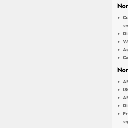
Nor
Cu
se
Di
Vá
As
Ca
Nor
AP
IS
AP
Di
Pr
se