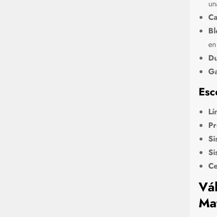
un
Ca
Bl
en
Du
Ga
Esc
Lí
Pr
Si
Si
Ce
Vá
Mat