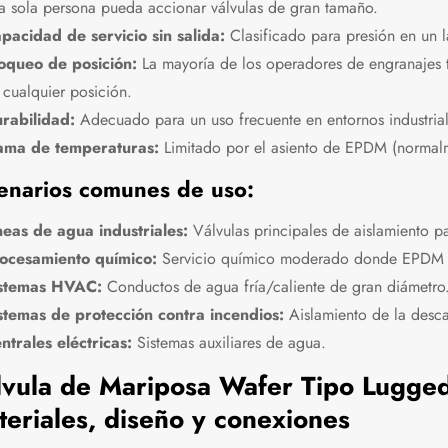
a sola persona pueda accionar válvulas de gran tamaño.
pacidad de servicio sin salida:
Clasificado para presión en un l
oqueo de posición:
La mayoría de los operadores de engranajes 
 cualquier posición.
rabilidad:
Adecuado para un uso frecuente en entornos industrial
ma de temperaturas:
Limitado por el asiento de EPDM (normal
enarios comunes de uso:
neas de agua industriales:
Válvulas principales de aislamiento pa
ocesamiento químico:
Servicio químico moderado donde EPDM e
stemas HVAC:
Conductos de agua fría/caliente de gran diámetro
stemas de protección contra incendios:
Aislamiento de la desc
ntrales eléctricas:
Sistemas auxiliares de agua.
lvula de Mariposa Wafer Tipo Lugge
eriales, diseño y conexiones