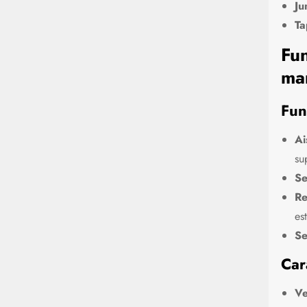
Ju
Ta
Fun
ma
Fun
Ai
su
Se
Re
es
Se
Car
Ve