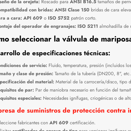
seño de la orejeta:
Roscado para
ANSI B16.5
tamaños de per
mpatibilidad con bridas:
ANSI Clase 150
bridas de cara elev
ra a cara:
API 609
o
ISO 5752
patrón corto.
ntaje del operador de engranajes:
ISO 5211
almohadilla de 
mo seleccionar la válvula de maripo
arrollo de especificaciones técnicas:
ndiciones de servicio:
Fluido, temperatura, presión (incluidos los
maño y clase de presión:
Tamaño de la tubería (DN200, 8", etc.
pecificación del material:
Material de la carrocería/disco, tipo d
quisitos de par:
Par de maniobra necesario en función del tamañ
quisitos especiales:
Necesidades ignífugas, criogénicas o de alto
resa de suministros de protección contra 
leccione fabricantes con
API 609
certificación.
licitar
certificados de ensayo de tipo
para versiones ignífugas e