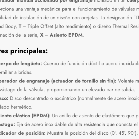
tuador manual accionado por engranaje
montado en un
cuerp
rciona una ventaja mecánica para el funcionamiento de válvulas m
bilidad de instalación de un diseño con orejetas. La designació
ed Body,
T
= Triple Offset (alto rendimiento) o diseño Thermal Resi
nación de la serie,
X
=
Asiento EPDM
.
tes principales:
erpo de lengüeta:
Cuerpo de fundición dúctil o acero inoxidable
ornillar a bridas.
erador de engranaje (actuador de tornillo sin fin):
Volante ma
 vástago de la válvula, proporcionando un elevado par de salida.
sco:
Disco descentrado o excéntrico (normalmente de acero inoxidab
llado hermético.
iento elástico (EPDM):
Un anillo de asiento de elastómero que pr
stago:
Eje de acero inoxidable de alta resistencia que conecta el
dicador de posición:
Muestra la posición del disco (0°, 45°, 90°).