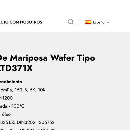
ACTO CON NOSOTROS
Español
De Mariposa Wafer Tipo
LTD371X
endimiento
1,6MPa, 150LB, 5K, 10K
N1200
cuada:<100℃
, óleo
: BS5155.DIN3202.1S05752