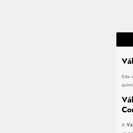
Vá
Esta 
quími
Vá
Co
A
Vá