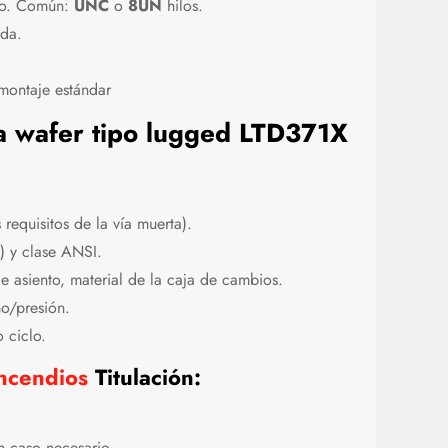
no. Común:
UNC
o
8UN
hilos.
ada.
montaje estándar
sa wafer tipo lugged LTD371X
 requisitos de la vía muerta).
) y clase ANSI.
e asiento, material de la caja de cambios.
o/presión.
 ciclo.
incendios
Titulación:
n caso necesario.