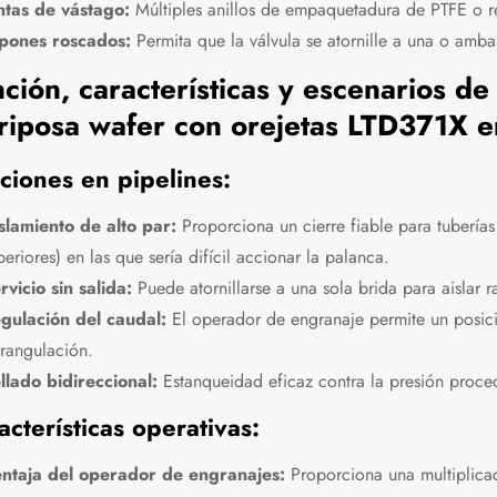
ntas de vástago:
Múltiples anillos de empaquetadura de PTFE o r
pones roscados:
Permita que la válvula se atornille a una o ambas
ción, características y escenarios de
riposa wafer con orejetas LTD371X e
ciones en pipelines:
slamiento de alto par:
Proporciona un cierre fiable para tuber
periores) en las que sería difícil accionar la palanca.
rvicio sin salida:
Puede atornillarse a una sola brida para aislar 
gulación del caudal:
El operador de engranaje permite un posici
trangulación.
llado bidireccional:
Estanqueidad eficaz contra la presión proced
acterísticas operativas:
ntaja del operador de engranajes:
Proporciona una multiplicac