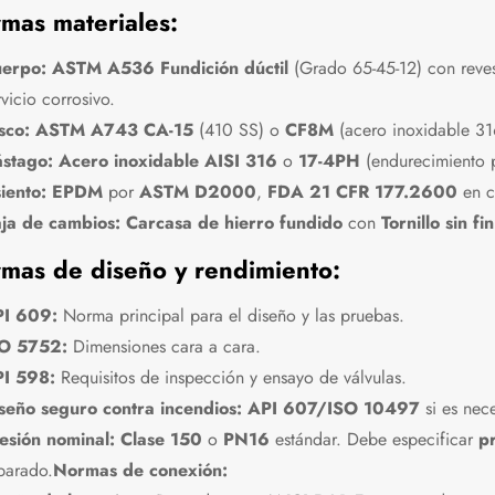
mas materiales:
erpo:
ASTM A536 Fundición dúctil
(Grado 65-45-12) con reves
rvicio corrosivo.
sco:
ASTM A743 CA-15
(410 SS) o
CF8M
(acero inoxidable 31
stago:
Acero inoxidable AISI 316
o
17-4PH
(endurecimiento p
iento:
EPDM
por
ASTM D2000
,
FDA 21 CFR 177.2600
en c
ja de cambios:
Carcasa de hierro fundido
con
Tornillo sin f
mas de diseño y rendimiento:
I 609:
Norma principal para el diseño y las pruebas.
O 5752:
Dimensiones cara a cara.
I 598:
Requisitos de inspección y ensayo de válvulas.
seño seguro contra incendios:
API 607/ISO 10497
si es nece
esión nominal:
Clase 150
o
PN16
estándar. Debe especificar
p
parado.
Normas de conexión: