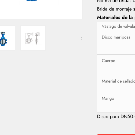
Norma de brida: D
Brida de montaje 
Materiales de la 
Vástago de válvul
Disco mariposa
Cuerpo
Material de sellad
Mango
Disco para DN50~D