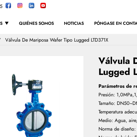
5
S
QUIÉNES SOMOS
NOTICIAS
PÓNGASE EN CONT
Válvula De Mariposa Wafer Tipo Lugged LTD371X
Válvula 
Lugged 
Parámetros de r
Presión: 1,0MPa,
Tamaño: DN50~D
Temperatura ade
Medio: Agua, aire
Norma de diseño