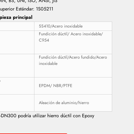
IN, BS, UNI, ISO, ANSI, JIS
superior Estándar: 1S05211
pieza principal
a
SS410/Acero inoxidable
Fundición dúctil/ Acero inoxidable/
C954
Fundición dúctil/Acero fundido/Acero
inoxidable
o
EPDM/ NBR/PTFE
Aleación de aluminio/hierro
N300 podría utilizar hierro dúctil con Epoxy