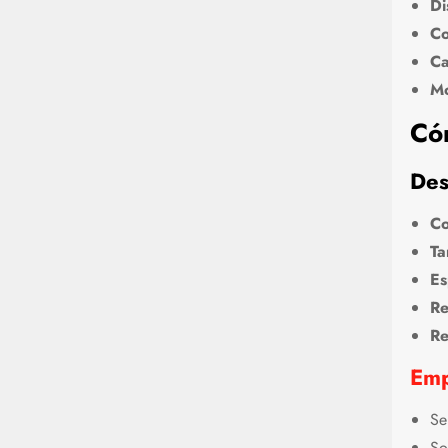
Di
Co
Ca
Mo
Có
Des
Co
Ta
Es
Re
Re
Emp
Se
So