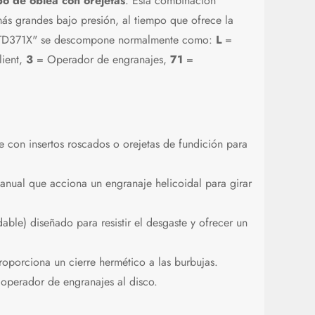
o de oblea con orejetas
. Esta combinación
ás grandes bajo presión, al tiempo que ofrece la
n "LTD371X" se descompone normalmente como:
L
=
lient,
3
= Operador de engranajes,
71
=
 con insertos roscados o orejetas de fundición para
nual que acciona un engranaje helicoidal para girar
le) diseñado para resistir el desgaste y ofrecer un
oporciona un cierre hermético a las burbujas.
 operador de engranajes al disco.