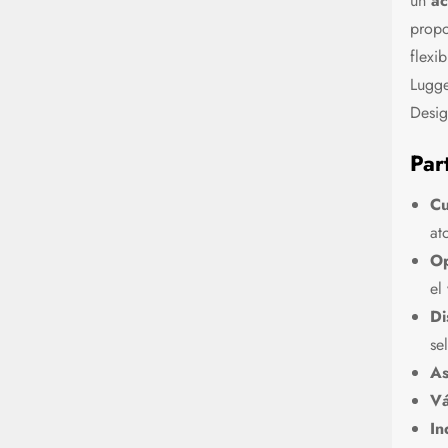
un
ac
propo
flexi
Lugg
Desig
Par
Cu
at
Op
el
Di
se
As
Vá
In