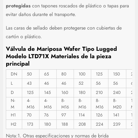
protegidas
con tapones roscados de plástico o tapas para
evitar daños durante el transporte.
Las caras de sellado deben protegerse con cubiertas de
cartón o plástico.
Válvula de Mariposa Wafer Tipo Lugged
Modelo LTD71X
Materiales de la pieza
principal
DN
50
65
80
100
125
150
20
L
43
46
46
52
56
56
60
D
125
145
160
180
210
240
29
N-
4-
4-
8-
8-
8-
8-
12-
M
M16
M16
M16
M16
M16
M20
M2
H1
70
76
97
114
126
141
170
H2
173
180
188
208
224
239
272
Nota:1. Otras especificaciones y normas de brida