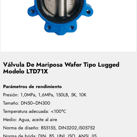
Válvula De Mariposa Wafer Tipo Lugged
Modelo LTD71X
Parámetros de rendimiento
Presión: 1,0MPa, 1,6MPa, 150LB, 5K, 10K
Tamaño: DN50~DN300
Temperatura adecuada: <100℃
Medio: Agua, aceite al aire
Norma de diseño: BS5155, DIN3202,IS05752
Norma de brida: DIN, BS, UNI, ISO, ANSI, JIS