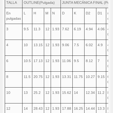
TALLA
OUTLINE(Pulgada)
JUNTA MECÁNICA FINAL (Pulg
En
L
H
M
N
D
K
D2
D1
n-
pulgadas
d1
3
9.5
11.3
12
1.93
7.62
6.19
4.94
4.06
4-
0.7
4
10
13.15
12
1.93
9.06
7.5
6.02
4.9
4-
0.8
6
10.5
17.13
12
1.93
11.06
9.5
8.12
7
6-
0.8
8
11.5
20.75
12
1.93
13.31
11.75
10.27
9.15
6-
0.8
10
13
25.2
12
1.93
15.62
14
12.34
11.2
8-
0.8
12
14
28.43
12
1.93
17.88
16.25
14.44
13.3
8-