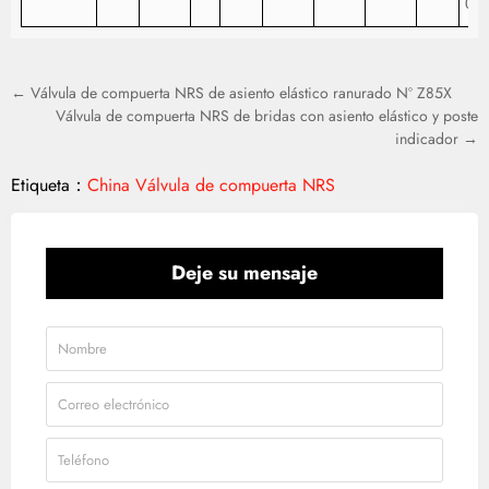
0.8
← Válvula de compuerta NRS de asiento elástico ranurado Nº Z85X
Válvula de compuerta NRS de bridas con asiento elástico y poste
indicador →
Etiqueta：
China Válvula de compuerta NRS
Deje su mensaje