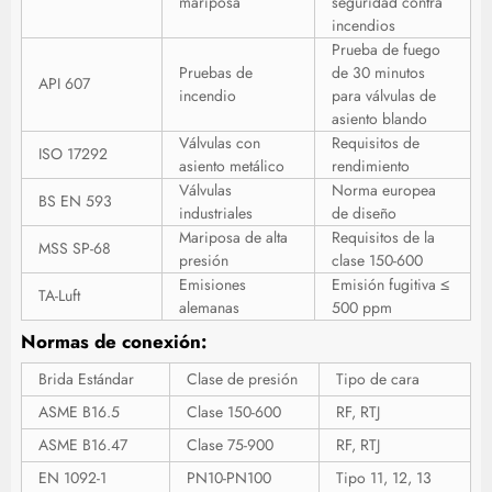
mariposa
seguridad contra
incendios
Prueba de fuego
Pruebas de
de 30 minutos
API 607
incendio
para válvulas de
asiento blando
Válvulas con
Requisitos de
ISO 17292
asiento metálico
rendimiento
Válvulas
Norma europea
BS EN 593
industriales
de diseño
Mariposa de alta
Requisitos de la
MSS SP-68
presión
clase 150-600
Emisiones
Emisión fugitiva ≤
TA-Luft
alemanas
500 ppm
Normas de conexión:
Brida Estándar
Clase de presión
Tipo de cara
ASME B16.5
Clase 150-600
RF, RTJ
ASME B16.47
Clase 75-900
RF, RTJ
EN 1092-1
PN10-PN100
Tipo 11, 12, 13