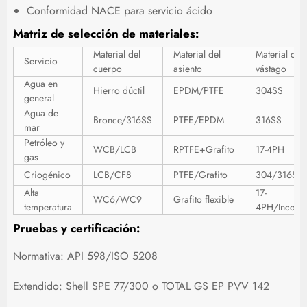
Conformidad NACE para servicio ácido
Matriz de selección de materiales:
Material del
Material del
Material del
Servicio
cuerpo
asiento
vástago
Agua en
Hierro dúctil
EPDM/PTFE
304SS
general
Agua de
Bronce/316SS
PTFE/EPDM
316SS
mar
Petróleo y
WCB/LCB
RPTFE+Grafito
17-4PH
gas
Criogénico
LCB/CF8
PTFE/Grafito
304/316SS
Alta
17-
WC6/WC9
Grafito flexible
temperatura
4PH/Inconel
Pruebas y certificación:
Normativa: API 598/ISO 5208
Extendido: Shell SPE 77/300 o TOTAL GS EP PVV 142