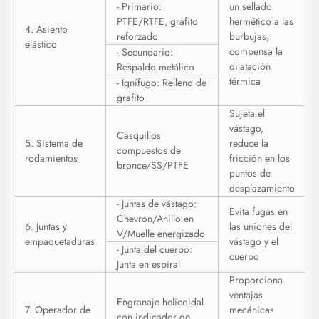
- Primario:
un sellado
PTFE/RTFE, grafito
hermético a las
4. Asiento
reforzado
burbujas,
elástico
compensa la
- Secundario:
dilatación
Respaldo metálico
térmica
- Ignífugo: Relleno de
grafito
Sujeta el
vástago,
Casquillos
5. Sistema de
reduce la
compuestos de
rodamientos
fricción en los
bronce/SS/PTFE
puntos de
desplazamiento
- Juntas de vástago:
Evita fugas en
Chevron/Anillo en
6. Juntas y
las uniones del
V/Muelle energizado
empaquetaduras
vástago y el
- Junta del cuerpo:
cuerpo
Junta en espiral
Proporciona
ventajas
Engranaje helicoidal
7. Operador de
mecánicas
con indicador de