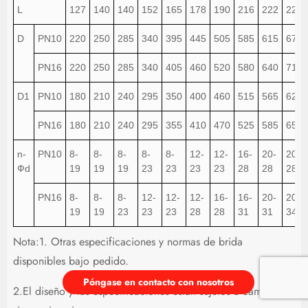
L
127
140
140
152
165
178
190
216
222
229
D
PN10
220
250
285
340
395
445
505
585
615
670
PN16
220
250
285
340
405
460
520
580
640
715
D1
PN10
180
210
240
295
350
400
460
515
565
620
PN16
180
210
240
295
355
410
470
525
585
650
n-
PN10
8-
8-
8-
8-
8-
12-
12-
16-
20-
20-
Фd
19
19
19
23
23
23
23
28
28
28
PN16
8-
8-
8-
12-
12-
12-
16-
16-
20-
20-
19
19
23
23
23
28
28
31
31
34
Nota:1. Otras especificaciones y normas de brida
disponibles bajo pedido.
Póngase en contacto con nosotros
2.El diseño y las especificaciones están sujetos a cambios