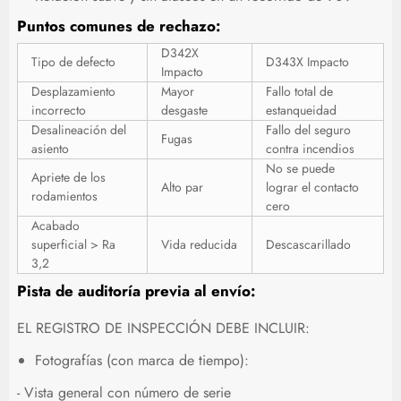
Puntos comunes de rechazo:
D342X
Tipo de defecto
D343X Impacto
Impacto
Desplazamiento
Mayor
Fallo total de
incorrecto
desgaste
estanqueidad
Desalineación del
Fallo del seguro
Fugas
asiento
contra incendios
No se puede
Apriete de los
Alto par
lograr el contacto
rodamientos
cero
Acabado
superficial > Ra
Vida reducida
Descascarillado
3,2
Pista de auditoría previa al envío:
EL REGISTRO DE INSPECCIÓN DEBE INCLUIR:
Fotografías (con marca de tiempo):
- Vista general con número de serie