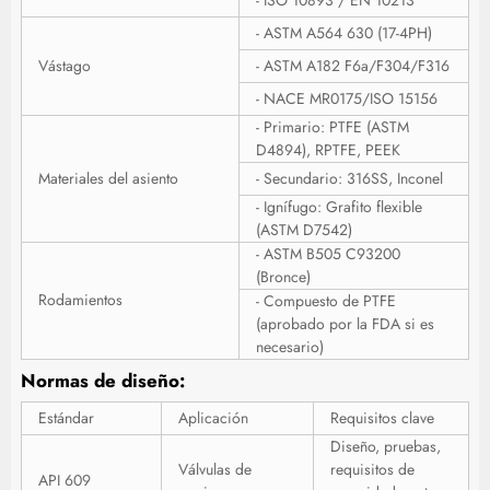
- ASTM A564 630 (17-4PH)
Vástago
- ASTM A182 F6a/F304/F316
- NACE MR0175/ISO 15156
- Primario: PTFE (ASTM
D4894), RPTFE, PEEK
Materiales del asiento
- Secundario: 316SS, Inconel
- Ignífugo: Grafito flexible
(ASTM D7542)
- ASTM B505 C93200
(Bronce)
Rodamientos
- Compuesto de PTFE
(aprobado por la FDA si es
necesario)
Normas de diseño:
Estándar
Aplicación
Requisitos clave
Diseño, pruebas,
Válvulas de
requisitos de
API 609