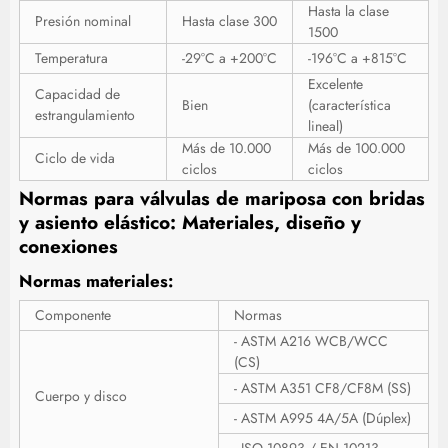
Hasta la clase
Presión nominal
Hasta clase 300
1500
Temperatura
-29°C a +200°C
-196°C a +815°C
Excelente
Capacidad de
Bien
(característica
estrangulamiento
lineal)
Más de 10.000
Más de 100.000
Ciclo de vida
ciclos
ciclos
Normas para válvulas de mariposa con bridas
y asiento elástico: Materiales, diseño y
conexiones
Normas materiales:
Componente
Normas
- ASTM A216 WCB/WCC
(CS)
- ASTM A351 CF8/CF8M (SS)
Cuerpo y disco
- ASTM A995 4A/5A (Dúplex)
- ISO 10893 / EN 10213