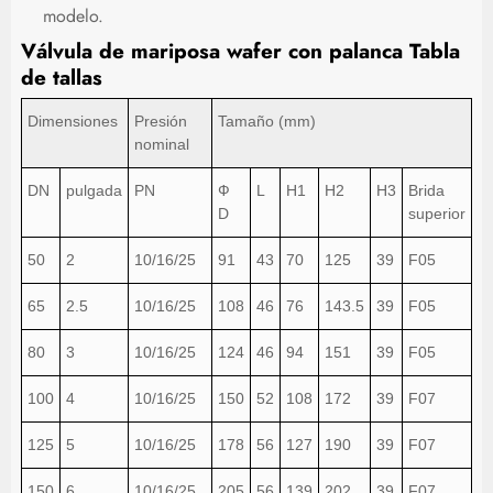
modelo.
Válvula de mariposa wafer con palanca
Tabla
de tallas
Dimensiones
Presión
Tamaño (mm)
nominal
DN
pulgada
PN
Ф
L
H1
H2
H3
Brida
D
superior
50
2
10/16/25
91
43
70
125
39
F05
65
2.5
10/16/25
108
46
76
143.5
39
F05
80
3
10/16/25
124
46
94
151
39
F05
100
4
10/16/25
150
52
108
172
39
F07
125
5
10/16/25
178
56
127
190
39
F07
150
6
10/16/25
205
56
139
202
39
F07